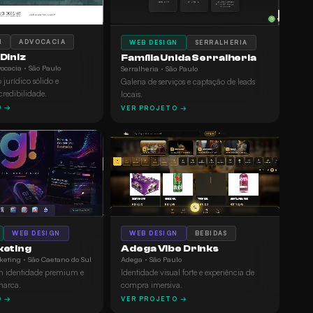
N
ADVOCACIA
WEB DESIGN
SERRALHERIA
Diniz
Família Unida Serralheria
vocacia · São Paulo
Serralheria · São Paulo
jurídico sólido e
Galeria de serviços e captação de leads
credibilidade.
locais.
O →
VER PROJETO →
WEB DESIGN
BEBIDAS
WEB DESIGN
Adega Vibe Drinks
keting
Adega · São Paulo
eting · São Caetano do Sul
Identidade visual forte e experiência de
om identidade premium e
compra imersiva.
marca.
VER PROJETO →
O →