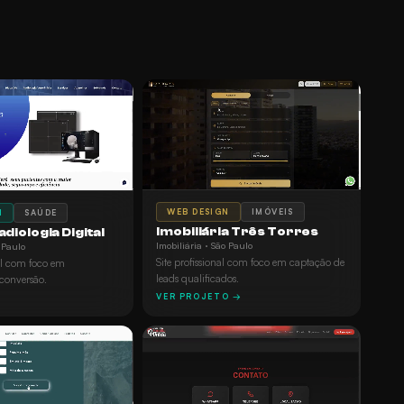
WEB DESIGN
IMÓVEIS
N
SAÚDE
Imobiliária Três Torres
diologia Digital
Imobiliária · São Paulo
 Paulo
Site profissional com foco em captação de
nal com foco em
leads qualificados.
 conversão.
VER PROJETO →