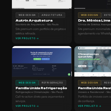
WEB DESIGN
EST
WEB DESIGN
ARQUITETURA
Dra. Mônica Lima
Autrin Arquitetura
Clínica de Estética Avançad
Escritório de Arquitetura · São Paulo
Site premium minimalist
Site premium com portfólio de projetos e
agendamento via WhatsA
estética refinada.
VER PROJETO →
WEB DESIGN
REFRIGERAÇÃO
WEB DESIGN
RESI
Família Unida Refrigeração
Família Unida Res
Refrigeração e Climatização · São Paulo
Imóveis e Residencial · São
Call-to-action direto para orçamentos e
Portfólio de imóveis com i
serviços.
de confiança.
VER PROJETO →
VER PROJETO →