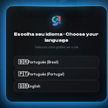
PORTFÓLIO
NOSSO
TRABALHO
Escolha seu idioma · Choose your
language
FALA POR SI.
Selecione como prefere ver o site
15
PROJETOS
🇧🇷
Português (Brasil)
🇵🇹
Português (Portugal)
🇬🇧
English
SITES
ARTES
AUDIOVISUAL
WEB DESIGN