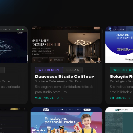
WEB DESIGN
BELEZA
H
WEB DESIG
Duavesso Studio Coiffeur
Solução Ra
Studio de Cabeleireiro · São Paulo
o Paulo
Radiologia · São
Site elegante com identidade sofisticada
 e autoridade
Site institucio
para studio premium.
.
credibilidade e
VER PROJETO →
EM BREVE →