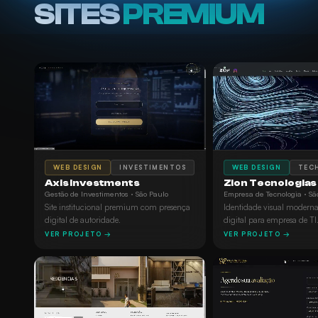
SITES
PREMIUM
WEB DESIGN
INVESTIMENTOS
WEB DESIGN
TEC
Axis Investments
Zion Tecnologias
Gestão de Investimentos · São Paulo
Empresa de Tecnologia · Sã
Site institucional premium com presença
Identidade visual moderna
digital de autoridade.
digital para empresa de TI
VER PROJETO →
VER PROJETO →