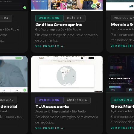
WEB DESIG
ÉTICA
WEB DESIGN
GRÁFICA
Mendez & 
Gráfica Cromoprint
Escritório de Ad
a · São Paulo
Gráfica e Impressão · São Paulo
Posicionamento 
a com
Site com catálogo de produtos e captação
transmissão de 
pp.
de orçamentos.
VER PROJET
VER PROJETO →
DENCIAL
BRANDING
WEB DESIGN
ASSESSORIA
idencial
Geez Mar
TJ Assessoria
 Paulo
Agência de Mark
Assessoria Empresarial · São Paulo
dentidade visual
Site próprio c
Posicionamento estratégico para assessoria
autoridade de 
de negócios.
VER PROJET
VER PROJETO →